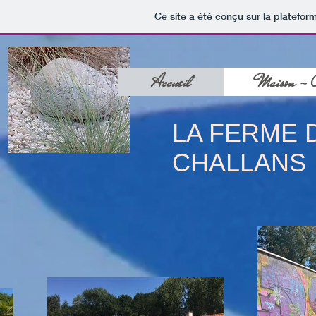
Ce site a été conçu sur la platefor
Accueil
Maison - 
LA FERME 
CHALLANS