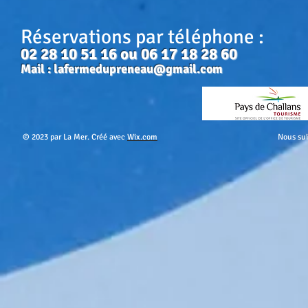
Réservations par téléphone :
02 28 10 51 16 ou 06 17 18 28 60
Mail :
lafermedupreneau@gmail.com
© 2023 par La Mer. Créé avec
Wix.com
Nous sui